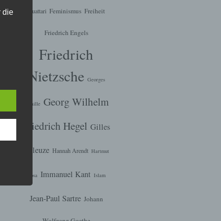
Feminismus
Freiheit
Guattari
 die
Friedrich Engels
Friedrich
hren
Nietzsche
en,
Georges
die
Georg Wilhelm
Bataille
oder
Friedrich Hegel
Gilles
tung.
Deleuze
Hannah Arendt
Hartmut
er
Immanuel Kant
Rosa
Islam
ung
Jean-Paul Sartre
Johann
Wolfgang Goethe