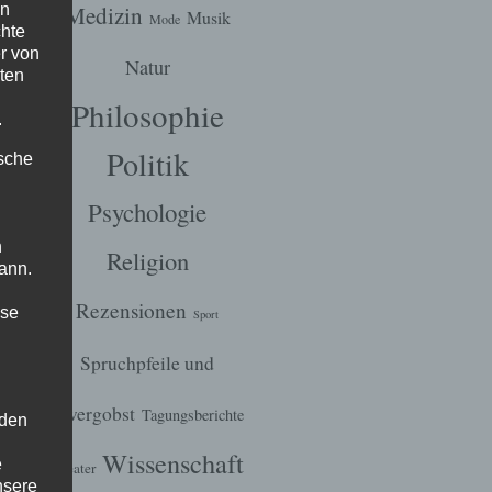
Medizin
en
Musik
Mode
chte
r von
Natur
ten
Philosophie
.
Politik
ische
Psychologie
n
Religion
ann.
Rezensionen
ise
Sport
Spruchpfeile und
Zwergobst
Tagungsberichte
 den
Wissenschaft
e
Theater
nsere