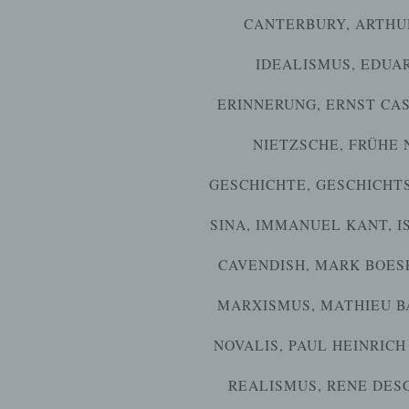
CANTERBURY
,
ARTHU
IDEALISMUS
,
EDUAR
ERINNERUNG
,
ERNST CAS
NIETZSCHE
,
FRÜHE 
GESCHICHTE
,
GESCHICHT
SINA
,
IMMANUEL KANT
,
I
CAVENDISH
,
MARK BOES
MARXISMUS
,
MATHIEU B
NOVALIS
,
PAUL HEINRIC
REALISMUS
,
RENE DES