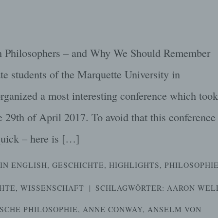
ten Philosophers – and Why We Should Remember
e students of the Marquette University in
ganized a most interesting conference which took
e 29th of April 2017. To avoid that this conference
quick – here is […]
IN ENGLISH
,
GESCHICHTE
,
HIGHLIGHTS
,
PHILOSOPHI
HTE
,
WISSENSCHAFT
|
SCHLAGWÖRTER:
AARON WEL
SCHE PHILOSOPHIE
,
ANNE CONWAY
,
ANSELM VON