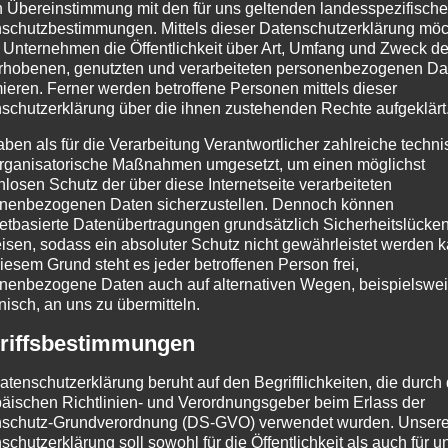
n Übereinstimmung mit den für uns geltenden landesspezifisch
schutzbestimmungen. Mittels dieser Datenschutzerklärung mö
 Unternehmen die Öffentlichkeit über Art, Umfang und Zweck de
rhobenen, genutzten und verarbeiteten personenbezogenen Da
mieren. Ferner werden betroffene Personen mittels dieser
schutzerklärung über die ihnen zustehenden Rechte aufgeklärt
aben als für die Verarbeitung Verantwortlicher zahlreiche techn
rganisatorische Maßnahmen umgesetzt, um einen möglichst
nlosen Schutz der über diese Internetseite verarbeiteten
nenbezogenen Daten sicherzustellen. Dennoch können
netbasierte Datenübertragungen grundsätzlich Sicherheitslücke
isen, sodass ein absoluter Schutz nicht gewährleistet werden k
iesem Grund steht es jeder betroffenen Person frei,
nenbezogene Daten auch auf alternativen Wegen, beispielswe
onisch, an uns zu übermitteln.
riffsbestimmungen
atenschutzerklärung beruht auf den Begrifflichkeiten, die durch
äischen Richtlinien- und Verordnungsgeber beim Erlass der
schutz-Grundverordnung (DS-GVO) verwendet wurden. Unser
schutzerklärung soll sowohl für die Öffentlichkeit als auch für u