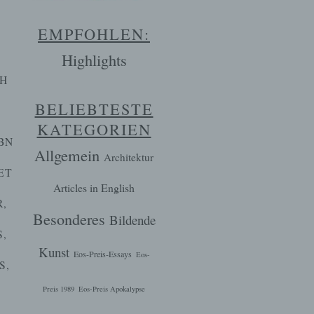
EMPFOHLEN:
Highlights
CH
BELIEBTESTE
KATEGORIEN
BN
Allgemein
Architektur
ET
Articles in English
R
,
Besonderes
Bildende
S
,
Kunst
Eos-Preis-Essays
Eos-
S
,
Preis 1989
Eos-Preis Apokalypse