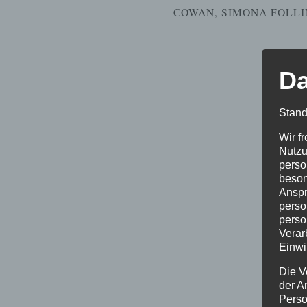
COWAN
,
SIMONA FOLLI
Da
Stand
Wir f
Nutzu
perso
beson
Anspr
perso
perso
Verar
Einwi
Die V
der A
Perso