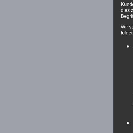
Kunde
dies 
Begrif
Wir v
folge