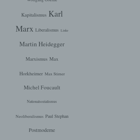
Karl
Kapitalismus
hen,
Marx
ng,
Liberalismus
Linke
essen,
ser
Martin Heidegger
Marxismus
Max
aten
Horkheimer
Max Stirner
e
Michel Foucault
fern
n und
Nationalsozialismus
e
esen
Paul Stephan
Neoliberalismus
Postmoderne
ung