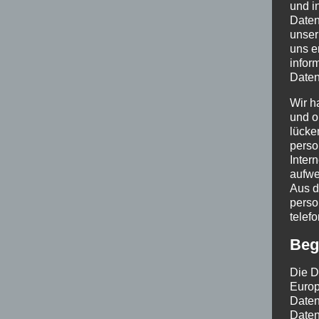
und i
Daten
unser
uns e
infor
Daten
Wir h
und o
lücke
perso
Inter
aufwe
Aus d
perso
telef
Beg
Die D
Europ
Daten
Daten