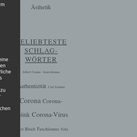
 Um
Ästhetik
BELIEBTESTE
SCHLAG-
WÖRTER
eine
den
rliche
Albert Camus
Anarchismus
s
Authentizität
Carl Schmitt
 zu
r
Corona
Corona-
lichen
Corona-Virus
Politik
Faschismus
Ernst Bloch
Felix