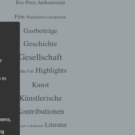
Eos-Preis Authentizität
Film
Frankfurter Lokalpolitik
Gastbeiträge
Geschichte
Gesellschaft
e
Highlights
Goethe-Uni
 in
Kunst
Künstlerische
Kontributionen
mens,
Literatur
Leipziger Lokalpolitik
ng