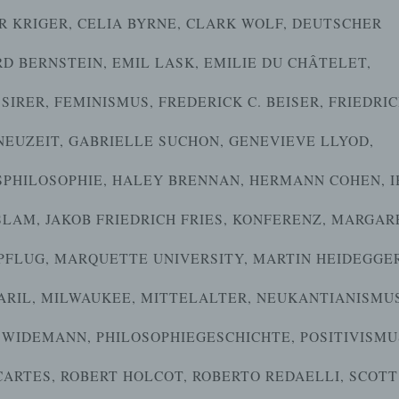
R KRIGER
,
CELIA BYRNE
,
CLARK WOLF
,
DEUTSCHER
D BERNSTEIN
,
EMIL LASK
,
EMILIE DU CHÂTELET
,
SIRER
,
FEMINISMUS
,
FREDERICK C. BEISER
,
FRIEDRI
NEUZEIT
,
GABRIELLE SUCHON
,
GENEVIEVE LLYOD
,
SPHILOSOPHIE
,
HALEY BRENNAN
,
HERMANN COHEN
,
I
SLAM
,
JAKOB FRIEDRICH FRIES
,
KONFERENZ
,
MARGAR
PFLUG
,
MARQUETTE UNIVERSITY
,
MARTIN HEIDEGGE
ARIL
,
MILWAUKEE
,
MITTELALTER
,
NEUKANTIANISMU
H WIDEMANN
,
PHILOSOPHIEGESCHICHTE
,
POSITIVISMU
CARTES
,
ROBERT HOLCOT
,
ROBERTO REDAELLI
,
SCOTT