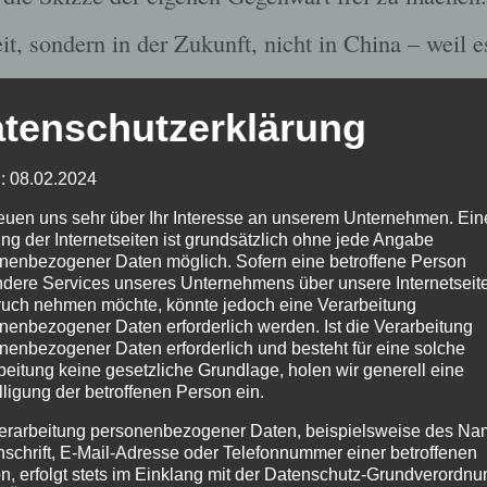
t, sondern in der Zukunft, nicht in China – weil e
bol einer fremden […]
tenschutzerklärung
LLSCHAFT
,
KUNST
,
POLITIK
|
SCHLAGWÖRTER:
BERTO
: 08.02.2024
HOLLYWOOD
,
KARL MARX
,
KULTUR
,
KULTURINDUSTR
reuen uns sehr über Ihr Interesse an unserem Unternehmen. Ein
ng der Internetseiten ist grundsätzlich ohne jede Angabe
LISMUS
,
TECHNIK
,
TECHNIKKRITIK
|
KOMMENTARE (0
nenbezogener Daten möglich. Sofern eine betroffene Person
dere Services unseres Unternehmens über unsere Internetseite
uch nehmen möchte, könnte jedoch eine Verarbeitung
nenbezogener Daten erforderlich werden. Ist die Verarbeitung
nenbezogener Daten erforderlich und besteht für eine solche
sive Praxis. Überlegungen mit
beitung keine gesetzliche Grundlage, holen wir generell eine
e
lligung der betroffenen Person ein.
14
erarbeitung personenbezogener Daten, beispielsweise des Na
nschrift, E-Mail-Adresse oder Telefonnummer einer betroffenen
n, erfolgt stets im Einklang mit der Datenschutz-Grundverordnu