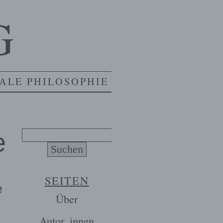
G
ALE PHILOSOPHIE
e
Suchen
nach:
SEITEN
e
Über
Autor_innen