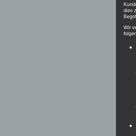
Kunde
dies 
Begrif
Wir v
folge