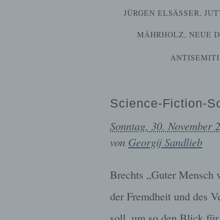
JÜRGEN ELSÄSSER
,
JUT
MÄHRHOLZ
,
NEUE 
ANTISEMIT
Science-Fiction-S
Sonntag, 30. November 
von
Georgij Sandlieb
Brechts „Guter Mensch vo
der Fremdheit und des 
soll, um so den Blick fü