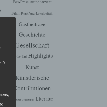
Eos-Preis Authentizität
s
Film
Frankfurter Lokalpolitik
Gastbeiträge
Geschichte
LT
Gesellschaft
IE
,
e
Highlights
)
Goethe-Uni
 in
Kunst
Künstlerische
Kontributionen
mens,
Literatur
Leipziger Lokalpolitik
ng