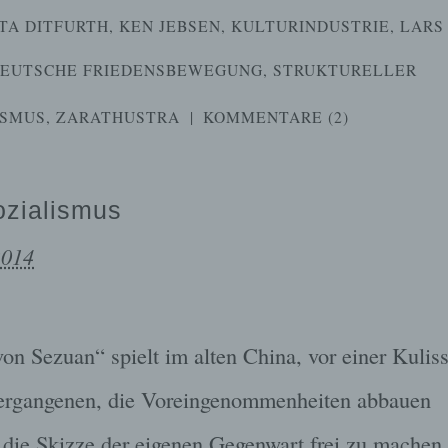
TA DITFURTH
,
KEN JEBSEN
,
KULTURINDUSTRIE
,
LARS
DEUTSCHE FRIEDENSBEWEGUNG
,
STRUKTURELLER
ISMUS
,
ZARATHUSTRA
|
KOMMENTARE (2)
ozialismus
2014
n Sezuan“ spielt im alten China, vor einer Kulis
Vergangenen, die Voreingenommenheiten abbauen
r die Skizze der eigenen Gegenwart frei zu machen.