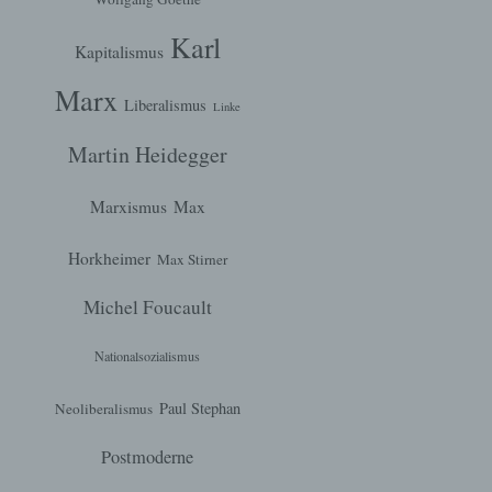
Karl
Kapitalismus
hen,
Marx
ng,
Liberalismus
Linke
essen,
ser
Martin Heidegger
Marxismus
Max
aten
Horkheimer
Max Stirner
e
Michel Foucault
fern
n und
Nationalsozialismus
e
esen
Paul Stephan
Neoliberalismus
Postmoderne
ung