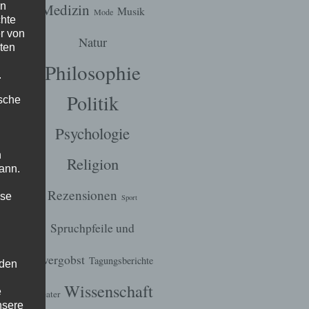
Medizin
en
Musik
Mode
chte
r von
Natur
ten
Philosophie
.
Politik
ische
Psychologie
n
Religion
ann.
Rezensionen
ise
Sport
Spruchpfeile und
N
,
Zwergobst
US
,
Tagungsberichte
 den
Wissenschaft
RA
e
Theater
nsere