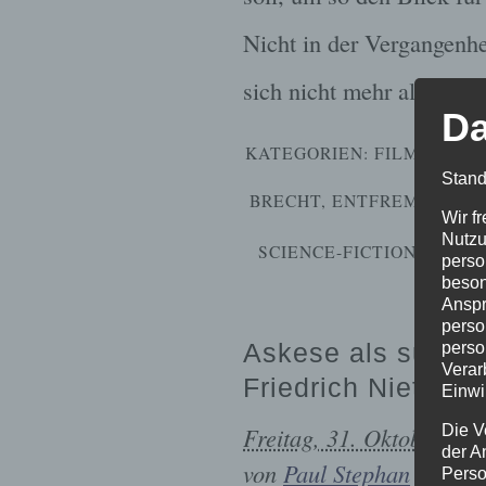
Nicht in der Vergangenhei
sich nicht mehr als Sym
Da
KATEGORIEN:
FILM
,
GESE
Stand
BRECHT
,
ENTFREMDUNG
,
Wir f
Nutzu
SCIENCE-FICTION
,
SOZIA
perso
beson
Anspr
perso
perso
Askese als subver
Verar
Friedrich Nietzsch
Einwi
Freitag, 31. Oktober 20
Die V
der A
von
Paul Stephan
Perso