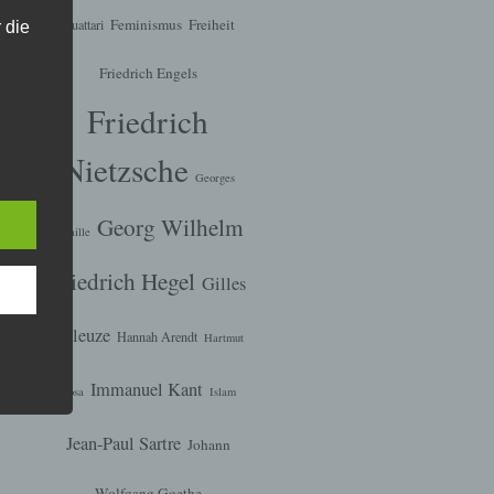
Feminismus
Freiheit
Guattari
 die
Friedrich Engels
Friedrich
hren
Nietzsche
en,
Georges
die
Georg Wilhelm
Bataille
oder
Friedrich Hegel
Gilles
tung.
Deleuze
Hannah Arendt
Hartmut
er
Immanuel Kant
Rosa
Islam
ung
Jean-Paul Sartre
Johann
Wolfgang Goethe