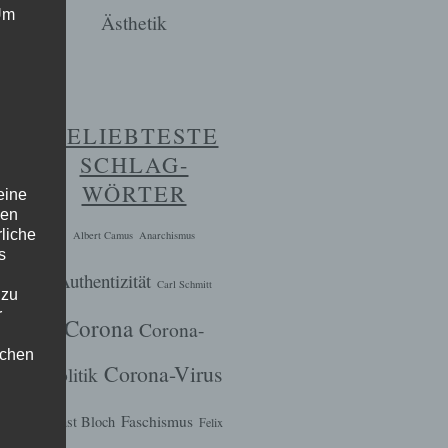
 Um
Ästhetik
BELIEBTESTE
SCHLAG-
WÖRTER
eine
den
rliche
Albert Camus
Anarchismus
s
Authentizität
Carl Schmitt
 zu
r
Corona
Corona-
lichen
Corona-Virus
Politik
Faschismus
Ernst Bloch
Felix