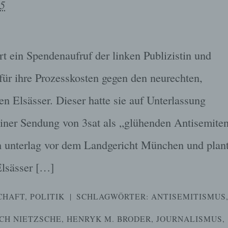
15
rt ein Spendenaufruf der linken Publizistin und
h für ihre Prozesskosten gegen den neurechten,
en Elsässer. Dieser hatte sie auf Unterlassung
n einer Sendung von 3sat als „glühenden Antisemite
th unterlag vor dem Landgericht München und plan
Elsässer […]
CHAFT
,
POLITIK
|
SCHLAGWÖRTER:
ANTISEMITISMUS
ICH NIETZSCHE
,
HENRYK M. BRODER
,
JOURNALISMUS
,