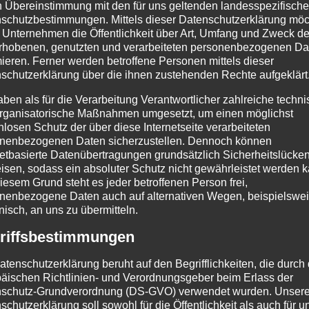
n Übereinstimmung mit den für uns geltenden landesspezifisch
schutzbestimmungen. Mittels dieser Datenschutzerklärung mö
raxis Überlegungen mit Friedrich
 Unternehmen die Öffentlichkeit über Art, Umfang und Zweck de
rhobenen, genutzten und verarbeiteten personenbezogenen Da
mieren. Ferner werden betroffene Personen mittels dieser
licht in Powision VII/14. Leipzig 2013, S. 61-63.
schutzerklärung über die ihnen zustehenden Rechte aufgeklärt
 Sicht weltfremder und eigentümlicher als eine
aben als für die Verarbeitung Verantwortlicher zahlreiche techn
rganisatorische Maßnahmen umgesetzt, um einen möglichst
als subversive – ja: revolutionäre – Lebensweise.
nlosen Schutz der über diese Internetseite verarbeiteten
nenbezogenen Daten sicherzustellen. Dennoch können
 gehört heute zu den Grundpfeilern unserer
netbasierte Datenübertragungen grundsätzlich Sicherheitslücke
isen, sodass ein absoluter Schutz nicht gewährleistet werden k
iesem Grund steht es jeder betroffenen Person frei,
eisen machen, Partys feiern, gut gekleidet […]
nenbezogene Daten auch auf alternativen Wegen, beispielswe
onisch, an uns zu übermitteln.
CHAFT
,
HIGHLIGHTS
,
PHILOSOPHIE
,
POLITIK
,
RELIGIO
riffsbestimmungen
WÖRTER:
ASKESE
,
FRIEDRICH NIETZSCHE
,
HEDONISM
atenschutzerklärung beruht auf den Begrifflichkeiten, die durch
äischen Richtlinien- und Verordnungsgeber beim Erlass der
KALE LINKE
,
REVOLUTION
,
SUBVERSION
,
ZARATHUST
schutz-Grundverordnung (DS-GVO) verwendet wurden. Unser
schutzerklärung soll sowohl für die Öffentlichkeit als auch für u