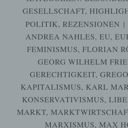
GESELLSCHAFT
,
HIGHLIG
POLITIK
,
REZENSIONEN
|
ANDREA NAHLES
,
EU
,
EU
FEMINISMUS
,
FLORIAN R
GEORG WILHELM FRIE
GERECHTIGKEIT
,
GREGO
KAPITALISMUS
,
KARL MA
KONSERVATIVISMUS
,
LIB
MARKT
,
MARKTWIRTSCHAF
MARXISMUS
,
MAX H