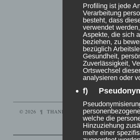
Profiling ist jede A
Verarbeitung pers
besteht, dass die
verwendet werden,
Aspekte, die sich a
beziehen, zu bewe
bezüglich Arbeitsle
Gesundheit, persön
Zuverlässigkeit, Ve
Ortswechsel dieser
analysieren oder v
f) Pseudonym
Pseudonymisierung 
personenbezogener
© 2026
¶
THANKS,
WORDPRESS
.
¶
VERYPLA
welche die perso
Hinzuziehung zusät
mehr einer spezifi
zugeordnet werden