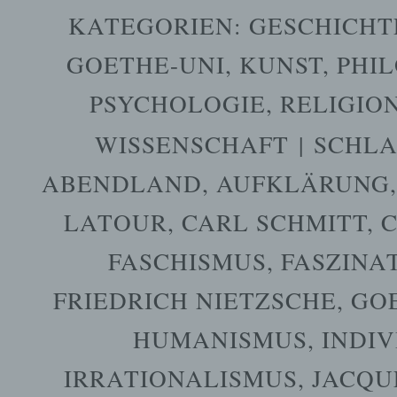
KATEGORIEN:
GESCHICHT
GOETHE-UNI
,
KUNST
,
PHIL
PSYCHOLOGIE
,
RELIGIO
WISSENSCHAFT
|
SCHL
ABENDLAND
,
AUFKLÄRUNG
LATOUR
,
CARL SCHMITT
,
C
FASCHISMUS
,
FASZINA
FRIEDRICH NIETZSCHE
,
GO
HUMANISMUS
,
INDI
IRRATIONALISMUS
,
JACQU