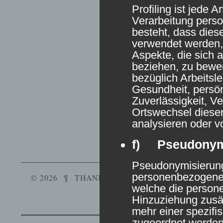
Profiling ist jede A
Verarbeitung pers
besteht, dass die
verwendet werden,
Aspekte, die sich a
beziehen, zu bewe
bezüglich Arbeitsle
Gesundheit, persön
Zuverlässigkeit, Ve
Ortswechsel dieser
analysieren oder v
f) Pseudonym
Pseudonymisierung 
personenbezogener
© 2026
¶
THANKS,
WORDPRESS
.
¶
VERYPLA
welche die perso
Hinzuziehung zusät
mehr einer spezifi
zugeordnet werden