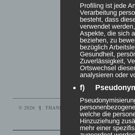
Profiling ist jede A
Verarbeitung pers
besteht, dass die
verwendet werden,
Aspekte, die sich a
beziehen, zu bewe
bezüglich Arbeitsle
Gesundheit, persön
Zuverlässigkeit, Ve
Ortswechsel dieser
analysieren oder v
f) Pseudonym
Pseudonymisierung 
personenbezogener
© 2026
¶
THANKS,
WORDPRESS
.
¶
VERYPLA
welche die perso
Hinzuziehung zusät
mehr einer spezifi
zugeordnet werden