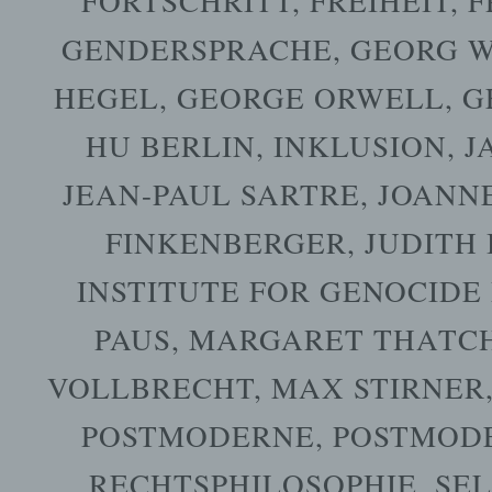
FORTSCHRITT
,
FREIHEIT
,
F
GENDERSPRACHE
,
GEORG W
HEGEL
,
GEORGE ORWELL
,
G
HU BERLIN
,
INKLUSION
,
J
JEAN-PAUL SARTRE
,
JOANNE
FINKENBERGER
,
JUDITH
INSTITUTE FOR GENOCIDE
PAUS
,
MARGARET THATC
VOLLBRECHT
,
MAX STIRNER
POSTMODERNE
,
POSTMOD
RECHTSPHILOSOPHIE
,
SE